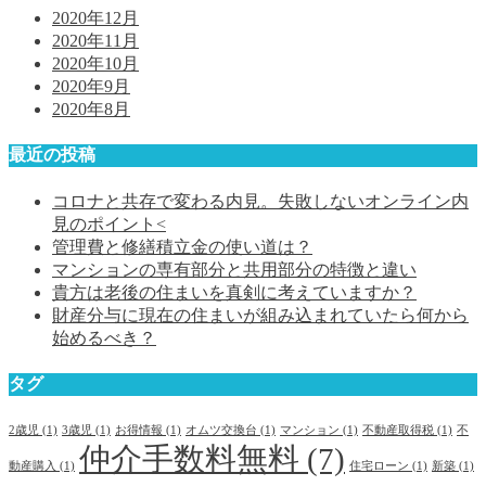
2020年12月
2020年11月
2020年10月
2020年9月
2020年8月
最近の投稿
コロナと共存で変わる内見。失敗しないオンライン内
見のポイント<
管理費と修繕積立金の使い道は？
マンションの専有部分と共用部分の特徴と違い
貴方は老後の住まいを真剣に考えていますか？
財産分与に現在の住まいが組み込まれていたら何から
始めるべき？
タグ
2歳児
(1)
3歳児
(1)
お得情報
(1)
オムツ交換台
(1)
マンション
(1)
不動産取得税
(1)
不
仲介手数料無料
(7)
動産購入
(1)
住宅ローン
(1)
新築
(1)