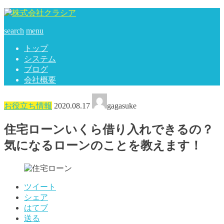
search
menu
トップ
システム
ブログ
会社概要
お役立ち情報
2020.08.17
gagasuke
住宅ローンいくら借り入れできるの？
気になるローンのことを教えます！
ツイート
シェア
はてブ
送る